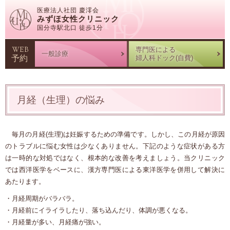
医療法人社団 慶澪会
みずほ女性クリニック
国分寺駅北口 徒歩1分
WEB
専門医による
一般診療
予約
婦人科ドック(自費)
月経（生理）の悩み
毎月の月経(生理)は妊娠するための準備です。しかし、この月経が原因
のトラブルに悩む女性は少なくありません。下記のような症状がある方
は一時的な対処ではなく、根本的な改善を考えましょう。当クリニック
では西洋医学をベースに、漢方専門医による東洋医学を併用して解決に
あたります。
・月経周期がバラバラ。
・月経前にイライラしたり、落ち込んだり、体調が悪くなる。
・月経量が多い、月経痛が強い。