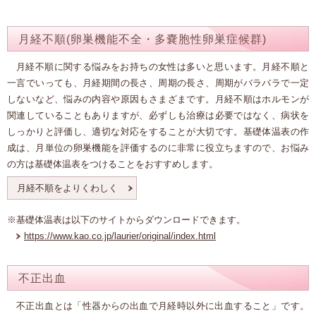
月経不順(卵巣機能不全・多嚢胞性卵巣症候群)
月経不順に関する悩みをお持ちの女性は多いと思います。月経不順と
一言でいっても、月経期間の長さ、周期の長さ、周期がバラバラで一定
しないなど、悩みの内容や原因もさまざまです。月経不順はホルモンが
関連していることもありますが、必ずしも治療は必要ではなく、病状を
しっかりと評価し、適切な対応をすることが大切です。基礎体温表の作
成は、月単位の卵巣機能を評価するのに非常に役立ちますので、お悩み
の方は基礎体温表をつけることをおすすめします。
月経不順をよりくわしく
※基礎体温表は以下のサイトからダウンロードできます。
https://www.kao.co.jp/laurier/original/index.html
不正出血
不正出血とは「性器からの出血で月経時以外に出血すること」です。