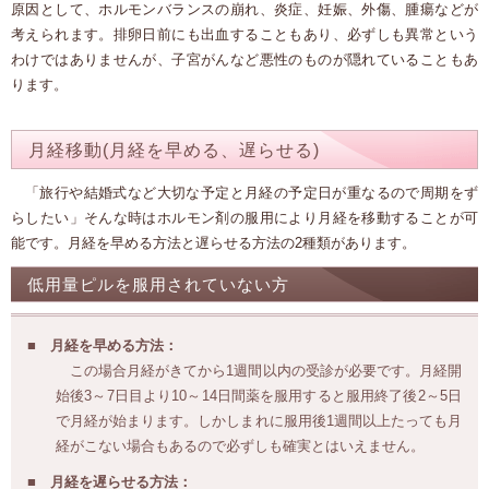
原因として、ホルモンバランスの崩れ、炎症、妊娠、外傷、腫瘍などが
考えられます。排卵日前にも出血することもあり、必ずしも異常という
わけではありませんが、子宮がんなど悪性のものが隠れていることもあ
ります。
月経移動(月経を早める、遅らせる)
「旅行や結婚式など大切な予定と月経の予定日が重なるので周期をず
らしたい」そんな時はホルモン剤の服用により月経を移動することが可
能です。月経を早める方法と遅らせる方法の2種類があります。
低用量ピルを服用されていない方
月経を早める方法：
この場合月経がきてから1週間以内の受診が必要です。月経開
始後3～7日目より10～14日間薬を服用すると服用終了後2～5日
で月経が始まります。しかしまれに服用後1週間以上たっても月
経がこない場合もあるので必ずしも確実とはいえません。
月経を遅らせる方法：