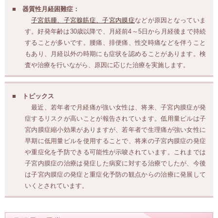
器質性月経困難症：
子宮筋腫、子宮腺筋症、子宮内膜症
などが原因となっていま
す。好発年齢は30歳以降で、月経前4～5日から月経後まで持続
することが多いです。腰痛、排便痛、性交時痛などを伴うこと
もあり、月経以外の時期にも症状を認めることがあります。検
査や治療を行いながら、原因に応じた治療を実施します。
トピックス
最近、若年者で月経痛が強い女性は、将来、子宮内膜症が発
症するリスクが高いことが報告されています。低用量ピルは子
宮内膜症縮小効果がありますが、若年者で生理痛が強い女性に
早期に低用量ピルを使用することで、将来の子宮内膜症の発症
や重症化を予防できる可能性が示唆されています。これまでは
子宮内膜症の治療は発症した病変に対する治療でしたが、今後
は子宮内膜症の発症と重症化予防の観点からの治療に発展して
いくとされています。