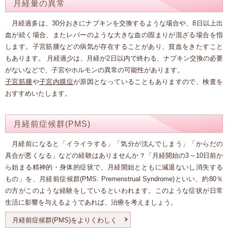
月経量の異常
月経過多は、30分おきにナプキンを交換するような場合や、8日以上出
血が続く場合、またレバーのような大きな血の固まりが混ざる場合を指
します。子宮筋腫などの病気が存在することがあり、貧血をきたすこと
もあります。 月経過少は、月経が2日以内で終わる、ナプキン交換の必要
がないなどで、子宮やホルモンの異常の可能性があります。
子宮筋腫
や
子宮内膜症
が原因となっていることもありますので、検査を
おすすめいたします。
月経前症候群(PMS)
月経前になると「イライラする」「気分が沈んでしまう」「からだの
具合が悪くなる」などの経験はありませんか？「月経開始の3～10日前か
ら始まる精神的・身体的症状で、月経開始とともに減退ないし消失する
もの」を、月経前症候群(PMS: Premenstrual Syndrome)といい、約80％
の方がこのような経験をしているといわれます。このような症状が日常
生活に影響を与えるようであれば、治療を考えましょう。
月経前症候群(PMS)をよりくわしく