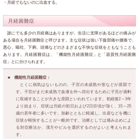
・月経でもないのに出血する。
月経困難症
誰にでも多少の月経痛はありますが、生活に支障があるほどの痛みが
ある場合を月経困難症と呼びます。主な症状は強い下腹部痛や腰痛で、
悪心、嘔吐、下痢、頭痛などのさまざまな不快な症状をともなうことも
あります。月経困難症は、「機能性月経困難症」と「器質性月経困難
症」とに分けられます。
機能性月経困難症：
とくに病気はないものの、子宮の未成熟や形などが原因で
す。子宮がまだ未成熟で血液を外へ排出するために子宮が過剰
に収縮することが大きな原因といわれています。初経後2～3年
より始まり、症状は月経の初日および2日目頃が強く、15～25
歳の若年者に多いです。加齢とともに軽減し、出産などを機に
症状が軽快することが一般的です。治療としては痛み止めによ
る対症療法か、漢方やピルを選択するのがよいと考えられま
す。