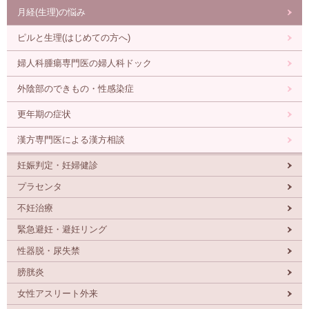
月経(生理)の悩み
ピルと生理(はじめての方へ)
婦人科腫瘍専門医の
婦人科ドック
外陰部のできもの・性感染症
更年期の症状
漢方専門医による漢方相談
妊娠判定・妊婦健診
プラセンタ
不妊治療
緊急避妊・避妊リング
性器脱・尿失禁
膀胱炎
女性アスリート外来