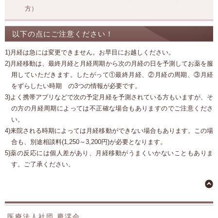
方）
以下の点にご注意ください！
1)月経は急には変更できません。お早目にお越しください。
2)月経移動は、最終月経と月経周期から次の月経の日を予測してお薬を服
用していただきます。したがって①最終月経、②月経の周期、③月経
をずらしたい時期 の3つの情報が必要です。
3)よく携帯アプリなどで次の予定月経を予測されている方もいますが、そ
の方の月経周期によっては不正確な場合もありますのでご注意くださ
い。
4)来院される時期によっては月経移動ができない場合もあります。この場
合も、別途相談料(1,250～3,200円)が必要となります。
5)薬の反応には個人差があり、月経移動がうまくいかないこともありま
す。ご了承ください。
医療法人社団 慶澪会