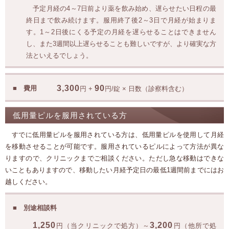
予定月経の4～7日前より薬を飲み始め、遅らせたい日程の最
終日まで飲み続けます。服用終了後2～3日で月経が始まりま
す。1～2日後にくる予定の月経を遅らせることはできません
し、また3週間以上遅らせることも難しいですが、より確実な方
法といえるでしょう。
3,300
90
費用
円 +
円/錠 × 日数（診察料含む）
低用量ピルを服用されている方
すでに低用量ピルを服用されている方は、低用量ピルを使用して月経
を移動させることが可能です。服用されているピルによって方法が異な
りますので、クリニックまでご相談ください。ただし急な移動はできな
いこともありますので、移動したい月経予定日の最低1週間前までにはお
越しください。
別途相談料
1,250
3,200
円（当クリニックで処方）～
円（他所で処