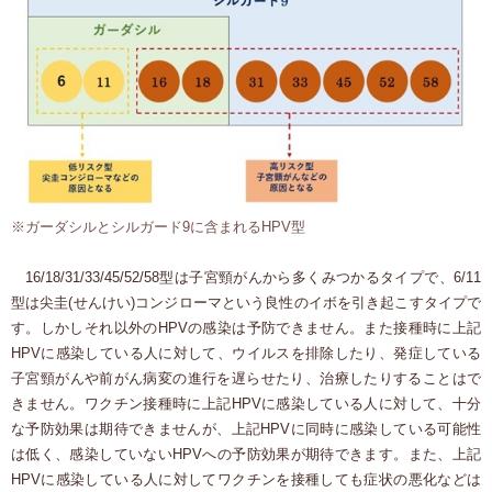
※ガーダシルとシルガード9に含まれるHPV型
16/18/31/33/45/52/58型は子宮頸がんから多くみつかるタイプで、6/11
型は尖圭(せんけい)コンジローマという良性のイボを引き起こすタイプで
す。しかしそれ以外のHPVの感染は予防できません。また接種時に上記
HPVに感染している人に対して、ウイルスを排除したり、発症している
子宮頸がんや前がん病変の進行を遅らせたり、治療したりすることはで
きません。ワクチン接種時に上記HPVに感染している人に対して、十分
な予防効果は期待できませんが、上記HPVに同時に感染している可能性
は低く、感染していないHPVへの予防効果が期待できます。また、上記
HPVに感染している人に対してワクチンを接種しても症状の悪化などは