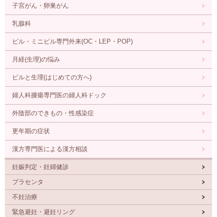
子宮がん・卵巣がん
乳腺科
ピル・ミニピル専門外来
(OC・LEP・POP)
月経(生理)の悩み
ピルと生理(はじめての方へ)
婦人科腫瘍専門医の
婦人科ドック
外陰部のできもの・性感染症
更年期の症状
漢方専門医による漢方相談
妊娠判定・妊婦健診
プラセンタ
不妊治療
緊急避妊・避妊リング