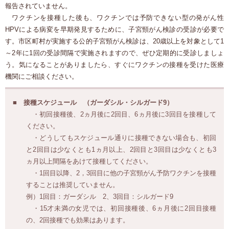
報告されていません。
ワクチンを接種した後も、ワクチンでは予防できない型の発がん性
HPVによる病変を早期発見するために、子宮頸がん検診の受診が必要で
す。市区町村が実施する公的子宮頸がん検診は、20歳以上を対象として1
～2年に1回の受診間隔で実施されますので、ぜひ定期的に受診しましょ
う。気になることがありましたら、すぐにワクチンの接種を受けた医療
機関にご相談ください。
接種スケジュール （ガーダシル・シルガード9）
・初回接種後、2ヵ月後に2回目、6ヵ月後に3回目を接種して
ください。
・どうしてもスケジュール通りに接種できない場合も、初回
と2回目は少なくとも1ヵ月以上、2回目と3回目は少なくとも3
ヵ月以上間隔をあけて接種してください。
・1回目以降、2，3回目に他の子宮頸がん予防ワクチンを接種
することは推奨していません。
例）1回目：ガーダシル 2、3回目：シルガード9
・15才未満の女児では、初回接種後、6ヵ月後に2回目接種
の、2回接種でも効果はあります。