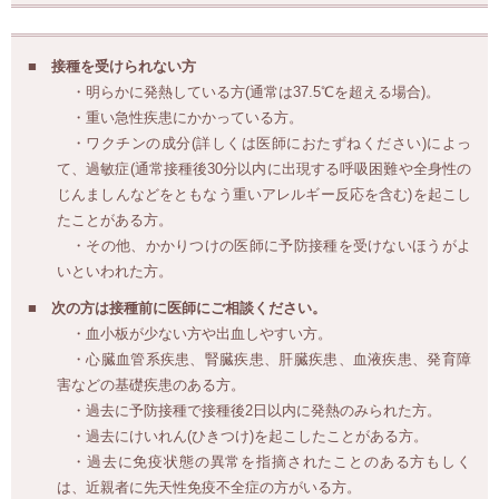
接種を受けられない方
・明らかに発熱している方(通常は37.5℃を超える場合)。
・重い急性疾患にかかっている方。
・ワクチンの成分(詳しくは医師におたずねください)によっ
て、過敏症(通常接種後30分以内に出現する呼吸困難や全身性の
じんましんなどをともなう重いアレルギー反応を含む)を起こし
たことがある方。
・その他、かかりつけの医師に予防接種を受けないほうがよ
いといわれた方。
次の方は接種前に医師にご相談ください。
・血小板が少ない方や出血しやすい方。
・心臓血管系疾患、腎臓疾患、肝臓疾患、血液疾患、発育障
害などの基礎疾患のある方。
・過去に予防接種で接種後2日以内に発熱のみられた方。
・過去にけいれん(ひきつけ)を起こしたことがある方。
・過去に免疫状態の異常を指摘されたことのある方もしく
は、近親者に先天性免疫不全症の方がいる方。