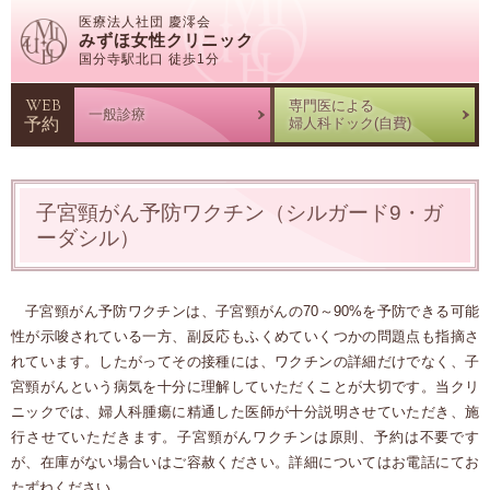
医療法人社団 慶澪会
みずほ女性クリニック
国分寺駅北口 徒歩1分
WEB
専門医による
一般診療
予約
婦人科ドック(自費)
子宮頸がん予防ワクチン（シルガード9・ガ
ーダシル）
子宮頸がん予防ワクチンは、子宮頸がんの70～90%を予防できる可能
性が示唆されている一方、副反応もふくめていくつかの問題点も指摘さ
れています。
したがってその接種には、ワクチンの詳細だけでなく、子
宮頸がんという病気を十分に理解していただくことが大切です。当クリ
ニックでは、婦人科腫瘍に精通した医師が十分説明させていただき、施
行させていただきます。子宮頸がんワクチンは原則、予約は不要です
が、在庫がない場合いはご容赦ください。詳細についてはお電話にてお
たずねください。