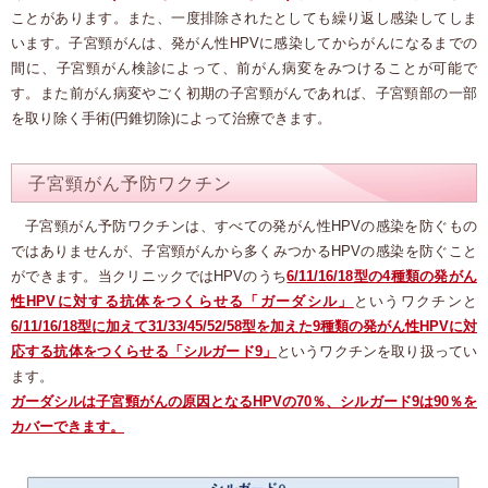
ことがあります。また、一度排除されたとしても繰り返し感染してしま
います。子宮頸がんは、発がん性HPVに感染してからがんになるまでの
間に、子宮頸がん検診によって、前がん病変をみつけることが可能で
す。また前がん病変やごく初期の子宮頸がんであれば、子宮頸部の一部
を取り除く手術(円錐切除)によって治療できます。
子宮頸がん予防ワクチン
子宮頸がん予防ワクチンは、すべての発がん性HPVの感染を防ぐもの
ではありませんが、子宮頸がんから多くみつかるHPVの感染を防ぐこと
ができます。当クリニックではHPVのうち
6/11/16/18型の4種類の発がん
性HPVに対する抗体をつくらせる「ガーダシル」
というワクチンと
6/11/16/18型に加えて31/33/45/52/58型を加えた9種類の発がん性HPVに対
応する抗体をつくらせる「シルガード9」
というワクチンを取り扱ってい
ます。
ガーダシルは子宮頸がんの原因となるHPVの70％、シルガード9は90％を
カバーできます。