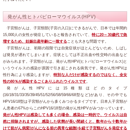
発がん性ヒトパピローマウイルス(HPV)
子宮頸がんは、子宮頸部(子宮の入口)にできるがんで、日本では年間約
15,000人の女性が発症していると報告されていて、
特に20～30歳代で急
増するため、妊娠出産年齢に一致する
ことも大きな問題です。
子宮頸がんは、初期の段階では自覚症状がほとんどないため、しばし
ば発見が遅れてしまいます。症状としては不正出血や性交時の出血など
がみられます。子宮頸がんは、発がん性HPV(ヒトパピローマウイルス)と
いうウイルスの感染が原因で引き起こされる病気です。発がん性HPVは
性行為により感染しますが、
特別な人だけが感染するのではなく、全女
性の80％が感染するごくありふれたウイルスです
。
発がん性HPVには15種類ほどのタイプ
(16/18/31/33/35/39/45/51/52/56/58/59/66/68型など)があり、その中でも
HPV16/18型は子宮頸がんから多くみつかるタイプです。日本人子宮頸が
ん患者の67%からこのHPV16/18型の発がん性HPVがみつかっています。
発がん性HPVは感染しても多くの場合、感染は一時的で、ウイルスは自
然に排除されますが、感染した状態が長い間続くと、数年から十数年か
けて前がん病変(がんになる前の異常な細胞)を経て子宮頸がんを発症する